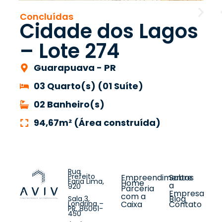
Concluídas
Cidade dos Lagos
– Lote 274
Guarapuava - PR
03 Quarto(s) (01 Suíte)
02 Banheiro(s)
94,67m² (Área construída)
Rua
Prefeito
Empreendimentos
Sobre
Faria Lima,
Home
a
920
Parceria
Empresa
com a
Blog
Sala 3,
Londrina
–
Caixa
Contato
PR, 86061-
450