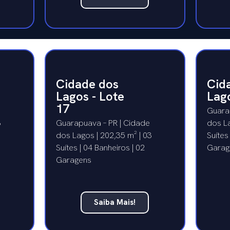
Cidade dos
Cid
Lagos - Lote
Lago
17
Guara
3
Guarapuava – PR | Cidade
dos La
dos Lagos | 202,35 m² | 03
Suítes
Suítes | 04 Banheiros | 02
Garag
Garagens
Saiba Mais!