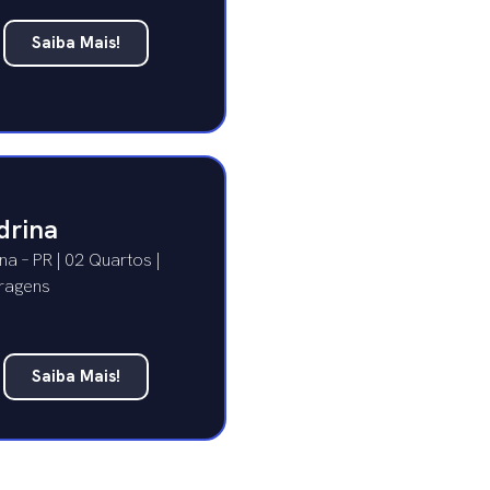
Saiba Mais!
drina
na – PR | 02 Quartos |
ragens
Saiba Mais!