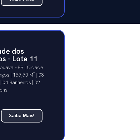
ade dos
s - Lote 11
puava – PR | Cidade
gos | 155,50 M² | 03
 | 04 Banheiros | 02
ens
Saiba Mais!