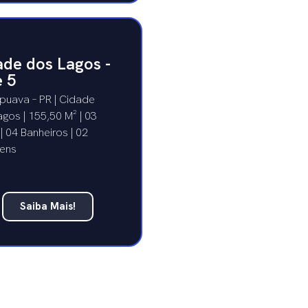
ade dos Lagos -
e 5
puava – PR | Cidade
gos | 155,50 M² | 03
 | 04 Banheiros | 02
ens
Saiba Mais!