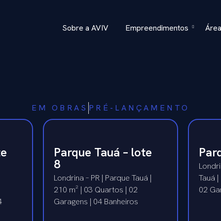
Sobre a AVIV
Empreendimentos
Área
EM OBRAS
PRÉ-LANÇAMENTO
te
Parque Tauá – lote
Parq
8
Londri
Londrina – PR | Parque Tauá |
Tauá |
210 m² | 03 Quartos | 02
02 Ga
4
Garagens | 04 Banheiros