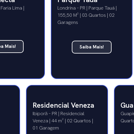
 Faria Lima |
Londrina – PR | Parque Tauá |
155,50 M² | 03 Quartos | 02
Garagens
ba Mais!
Saiba Mais!
Residencial Veneza
Gua
Ibiporã – PR | Residencial
Guapir
Veneza | 44 m² | 02 Quartos |
Quart
01 Garagem