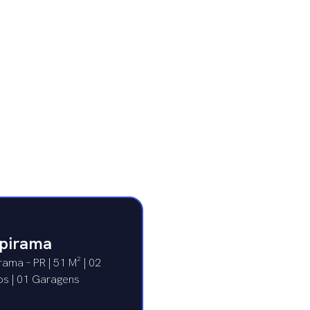
pirama
ama – PR | 51 M² | 02
os | 01 Garagens