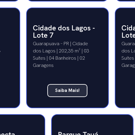
Cidade dos Lagos -
Cid
Lote 7
Lot
Guarapuava – PR | Cidade
Guara
3
dos Lagos | 202,35 m² | 03
dos La
Suítes | 04 Banheiros | 02
Suítes
Garagens
Garag
Saiba Mais!
ecta
Parque Tauá