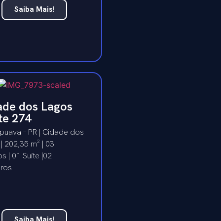
Saiba Mais!
ade dos Lagos
te 274
puava – PR | Cidade dos
| 202,35 m² | 03
s | 01 Suíte |02
iros
Saiba Mais!