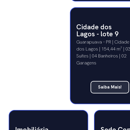
Cidade dos
Lagos - lote 9
Guarapuava – PR | Cidade
dos Lagos | 154,44 m² | 0
Suítes | 04 Banheiros | 02
Garagens
Saiba Mais!
Imobiliária
Sede Con