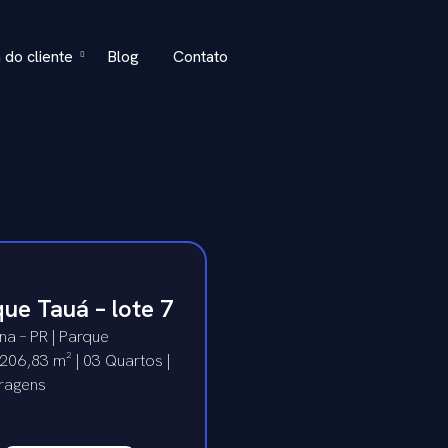
 do cliente
Blog
Contato
ue Tauá – lote 7
na – PR | Parque
 206,83 m² | 03 Quartos |
ragens